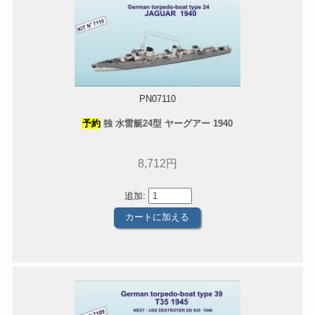
PN07110
予約
独 水雷艇24型 ヤーグアー 1940
8,712円
追加: