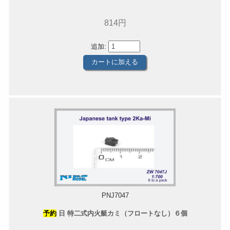
814円
追加:
PNJ7047
予約
日 特二式内火艇カミ（フロートなし）６個