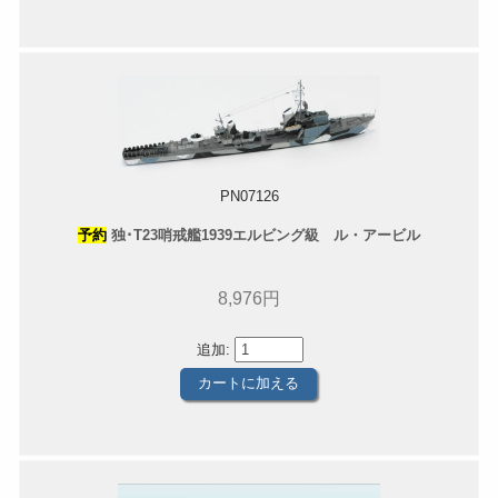
PN07126
予約
独･T23哨戒艦1939エルビング級 ル・アービル
8,976円
追加: