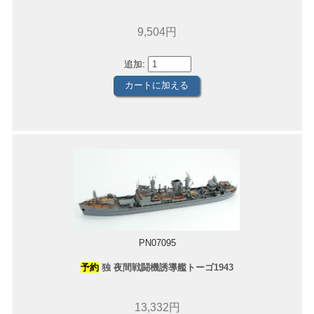
9,504円
追加:
PN07095
予約
独 夜間戦闘機誘導艦トーゴ1943
13,332円