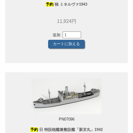
予約
独 ミネルヴァ1943
11,924円
追加:
PN07096
予約
日 特設砲艦兼敷設艦「新京丸」1942