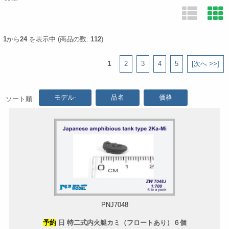
1
から
24
を表示中 (商品の数:
112
)
1
2
3
4
5
[次へ >>]
モデル-
品名
価格
ソート順:
PNJ7048
予約
日 特二式内火艇カミ（フロートあり）６個