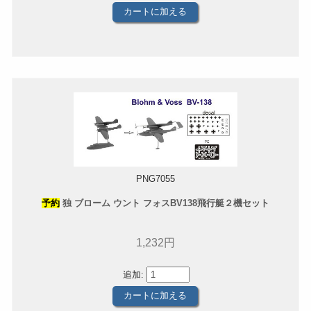
PNG7055
予約
独 ブローム ウント フォスBV138飛行艇２機セット
1,232円
追加: