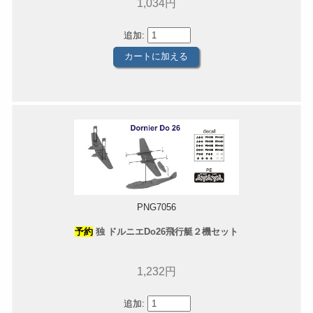
1,034円
追加:
PNG7056
予約
独 ドルニエDo26飛行艇２機セット
1,232円
追加: