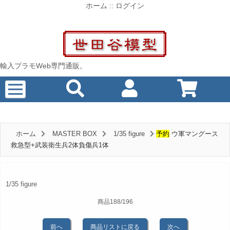
ホーム
::
ログイン
輸入プラモWeb専門通販。
ホーム
MASTER BOX
1/35 figure
予約
ウ軍マングース
救急型+武装衛生兵2体負傷兵1体
1/35 figure
商品188/196
前へ
商品リストに戻る
次へ