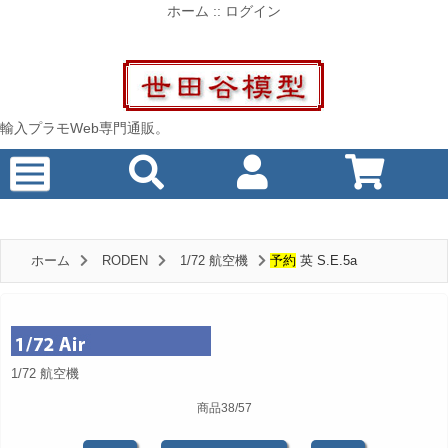
ホーム
::
ログイン
輸入プラモWeb専門通販。
ホーム
RODEN
1/72 航空機
予約
英 S.E.5a
1/72 航空機
商品38/57