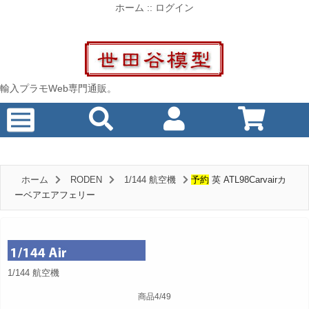
ホーム
::
ログイン
輸入プラモWeb専門通販。
ホーム
RODEN
1/144 航空機
予約
英 ATL98Carvairカ
ーベアエアフェリー
1/144 航空機
商品4/49